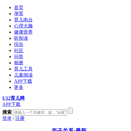
首页
孕育
育儿电台
心理大脑
健康营养
听和读
综合
社区
问答
相册
育儿工具
儿童阅读
APP下载
更多
U12育儿网
APP下载
搜索
登录
/
注册
亲子关系·最新