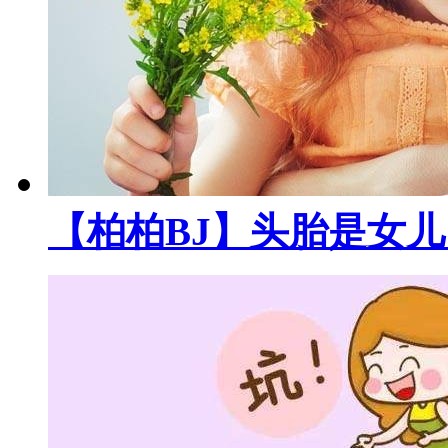
【柏柏BJ】头胎是女