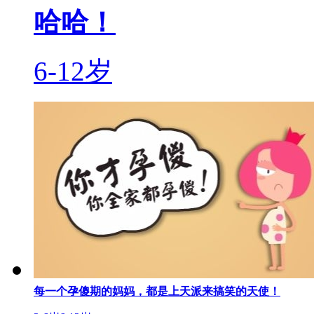
哈哈！
6-12岁
每一个孕傻期的妈妈，都是上天派来搞笑的天使！