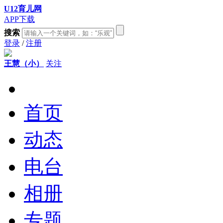
U12育儿网
APP下载
搜索
登录
/
注册
王慧（小）
关注
首页
动态
电台
相册
专题