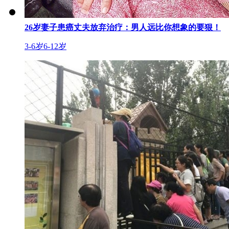
26岁妻子患癌丈夫放弃治疗：男人远比你想象的要狠！
3-6岁
6-12岁