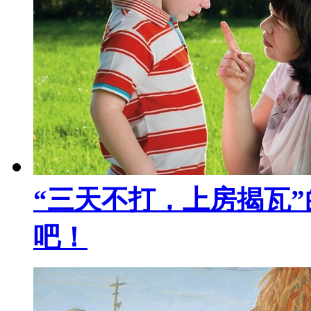
“三天不打，上房揭瓦
吧！