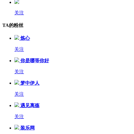
关注
TA的粉丝
炼心
关注
你是哪等你好
关注
梦中伊人
关注
遇见离殇
关注
装乐网