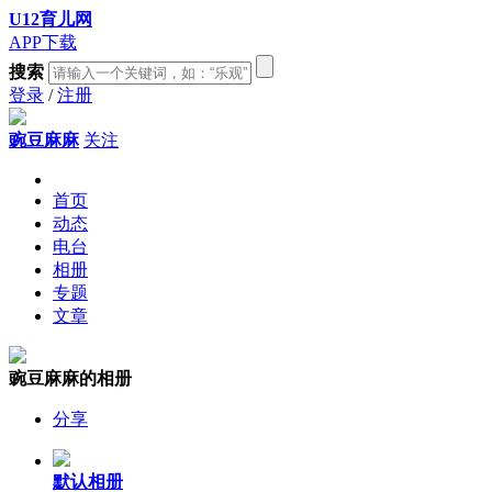
U12育儿网
APP下载
搜索
登录
/
注册
豌豆麻麻
关注
首页
动态
电台
相册
专题
文章
豌豆麻麻
的相册
分享
默认相册