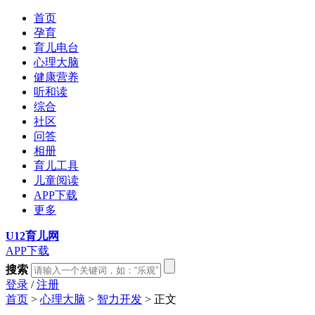
首页
孕育
育儿电台
心理大脑
健康营养
听和读
综合
社区
问答
相册
育儿工具
儿童阅读
APP下载
更多
U12育儿网
APP下载
搜索
登录
/
注册
首页
>
心理大脑
>
智力开发
> 正文