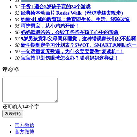
01
02
干货 | 适合5岁孩子玩的24个游戏
03
经典绘本动画片 Rosies Walk（母鸡萝丝去散步）
04
约翰·杜威的教育观：教育即生长、生活、经验改造
05
呵护男宝，从小鸡鸡开始！
06
妈妈诋毁爸爸，会毁了爸爸在孩子心中的形象
07
9岁男孩竟和父母同床睡觉，这种错误家长们犯不起啊
08
新学期制定学习计划表？SWOT、SMART原则助你
09
一句话重复无数遍，为什么宝宝爱做“复读机”！
10
宝宝指甲划伤眼球怎么办？聪明妈妈这样做！
评论
0
条
还可输入
140
个字
官方微信
官方微博