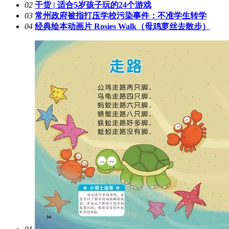
02
干货 | 适合5岁孩子玩的24个游戏
03
常州政府被指打压学校污染事件：不准学生转学
04
经典绘本动画片 Rosies Walk（母鸡萝丝去散步）