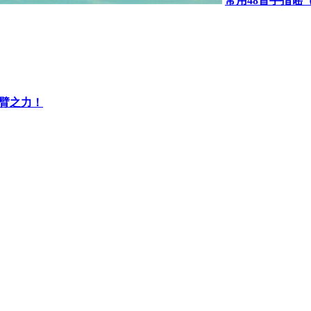
常用48首手指谣
一臂之力！