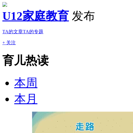
U12家庭教育
发布
TA的文章
TA的专题
+ 关注
育儿热读
本周
本月