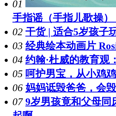
01
手指谣（手指儿歌操）
02
干货 | 适合5岁孩子
03
经典绘本动画片 Ros
04
约翰·杜威的教育观
05
呵护男宝，从小鸡
06
妈妈诋毁爸爸，会
07
9岁男孩竟和父母同
起啊