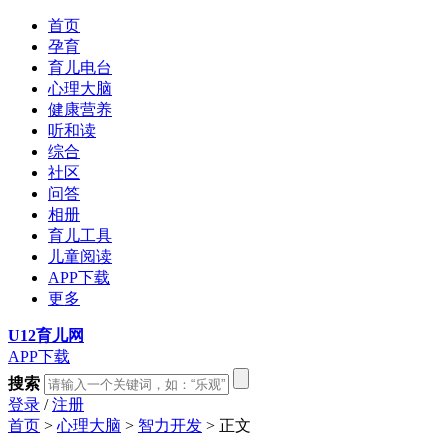
首页
孕育
育儿电台
心理大脑
健康营养
听和读
综合
社区
问答
相册
育儿工具
儿童阅读
APP下载
更多
U12育儿网
APP下载
搜索
登录
/
注册
首页
>
心理大脑
>
智力开发
> 正文