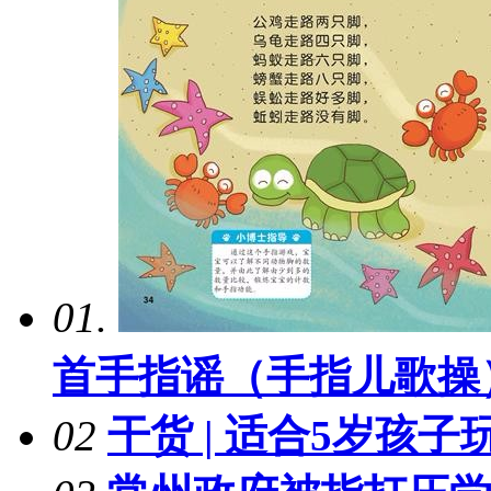
01.
首手指谣（手指儿歌操
02
干货 | 适合5岁孩子