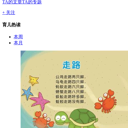
TA的文章
TA的专题
+ 关注
育儿热读
本周
本月