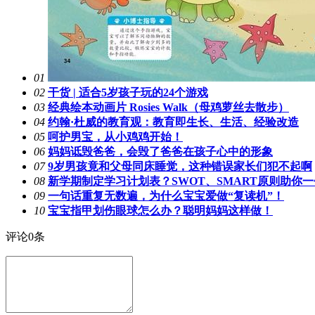
01
02
干货 | 适合5岁孩子玩的24个游戏
03
经典绘本动画片 Rosies Walk（母鸡萝丝去散步）
04
约翰·杜威的教育观：教育即生长、生活、经验改造
05
呵护男宝，从小鸡鸡开始！
06
妈妈诋毁爸爸，会毁了爸爸在孩子心中的形象
07
9岁男孩竟和父母同床睡觉，这种错误家长们犯不起啊
08
新学期制定学习计划表？SWOT、SMART原则助你
09
一句话重复无数遍，为什么宝宝爱做“复读机”！
10
宝宝指甲划伤眼球怎么办？聪明妈妈这样做！
评论
0
条