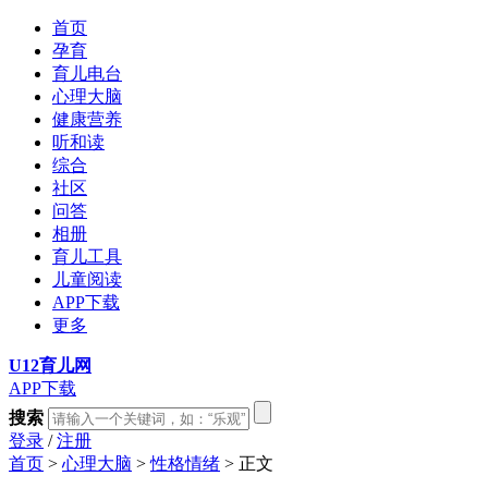
首页
孕育
育儿电台
心理大脑
健康营养
听和读
综合
社区
问答
相册
育儿工具
儿童阅读
APP下载
更多
U12育儿网
APP下载
搜索
登录
/
注册
首页
>
心理大脑
>
性格情绪
> 正文