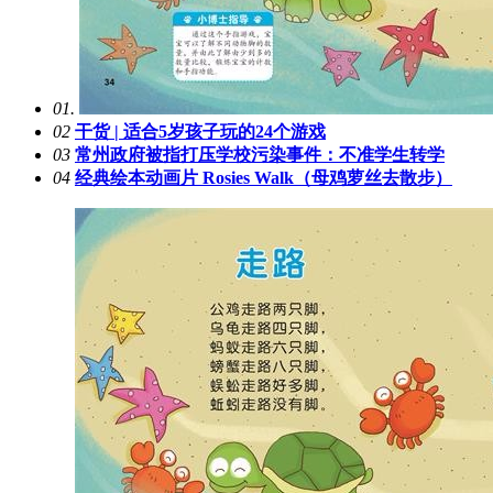
01.
02
干货 | 适合5岁孩子玩的24个游戏
03
常州政府被指打压学校污染事件：不准学生转学
04
经典绘本动画片 Rosies Walk（母鸡萝丝去散步）