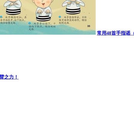
常用48首手指谣
一臂之力！