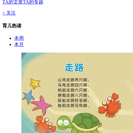
TA的文章
TA的专题
+ 关注
育儿热读
本周
本月