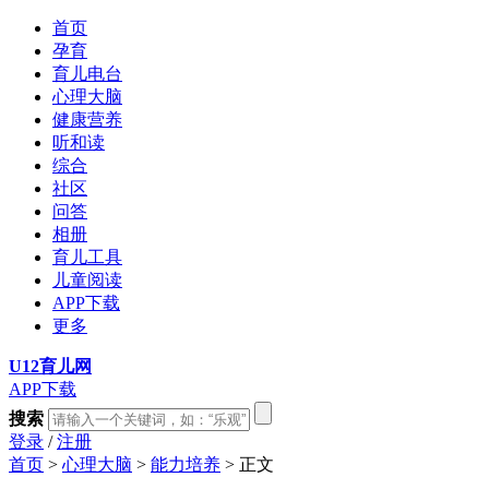
首页
孕育
育儿电台
心理大脑
健康营养
听和读
综合
社区
问答
相册
育儿工具
儿童阅读
APP下载
更多
U12育儿网
APP下载
搜索
登录
/
注册
首页
>
心理大脑
>
能力培养
> 正文