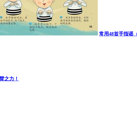
常用48首手指谣
一臂之力！