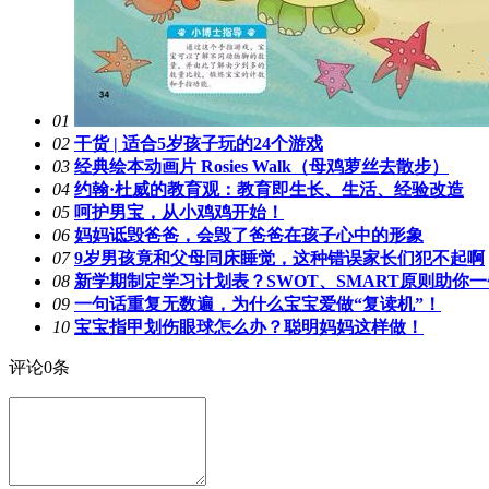
01
02
干货 | 适合5岁孩子玩的24个游戏
03
经典绘本动画片 Rosies Walk（母鸡萝丝去散步）
04
约翰·杜威的教育观：教育即生长、生活、经验改造
05
呵护男宝，从小鸡鸡开始！
06
妈妈诋毁爸爸，会毁了爸爸在孩子心中的形象
07
9岁男孩竟和父母同床睡觉，这种错误家长们犯不起啊
08
新学期制定学习计划表？SWOT、SMART原则助你
09
一句话重复无数遍，为什么宝宝爱做“复读机”！
10
宝宝指甲划伤眼球怎么办？聪明妈妈这样做！
评论
0
条