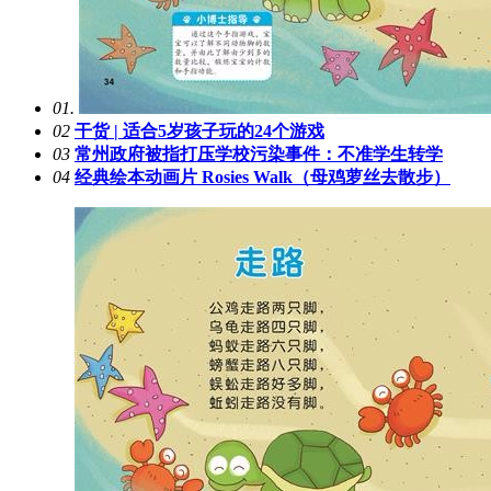
01.
02
干货 | 适合5岁孩子玩的24个游戏
03
常州政府被指打压学校污染事件：不准学生转学
04
经典绘本动画片 Rosies Walk（母鸡萝丝去散步）