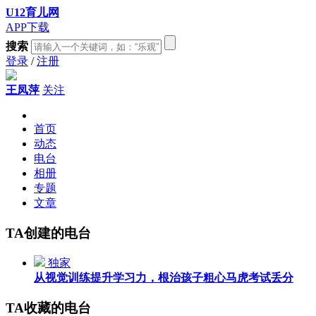
U12育儿网
APP下载
搜索
登录
/
注册
王凤萍
关注
首页
动态
电台
相册
专题
文章
TA创建的电台
独家
从视觉训练提升学习力，根治孩子粗心马虎考试丢分
TA收藏的电台